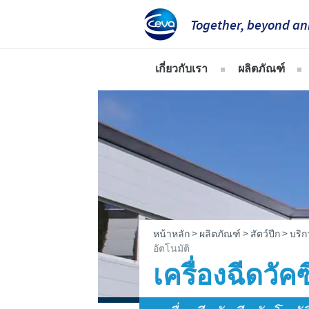
Together, beyond an
เกี่ยวกับเรา
ผลิตภัณฑ์
ซีวา แอนิมัล เฮลธ์ ประเทศไท
สัตว์ปีก
ภาพรวมบริษัท
สุกร
พันธกิจ
สัตว์เคี้ยวเอื้
ค่านิยม
สัตว์เล็ก
การวิจัยและพัฒนา
>
>
>
หน้าหลัก
ผลิตภัณฑ์
สัตว์ปีก
บริก
การผลิต
อัตโนมัติ
เครื่องฉีดวัค
ผู้แทนจำหน่ายผลิตภัณฑ์ในป
ซีวารอบโลก