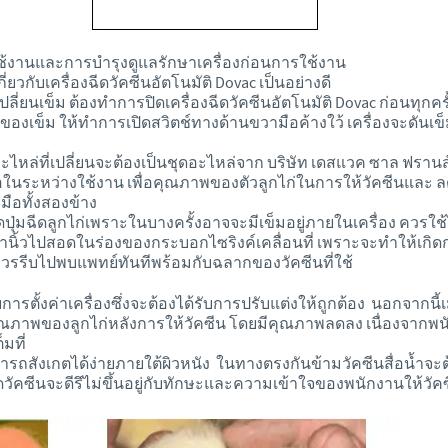
รใช้งานและการบำรุงดูแลรักษาเครื่องก่อนการใช้งาน
่ยวกับเครื่องฉีดวัคซีนอัตโนมัติ Dovac เป็นอย่างดี
ี่ยนเข็ม ต้องทำการปิดเครื่องฉีดวัคซีนอัตโนมัติ Dovac ก่อนทุกคร
เข็ม ให้ทำการเปิดสวิตช์ทางด้านขวามือค้างใว้ เครื่องจะดันเ
อะไหล่ที่เปลี่ยนจะต้องเป็นชุดอะไหล่จาก บริษัท เดสแวค ซาล ฟรานส
สมอในระหว่างใช้งาน เพื่อคุณภาพของตัวลูกไก่ในการให้วัคซีนและ 
มือทั้งสองข้าง
้วกดปุ่มฉีดลูกไก่เพราะในบางครั้งอาจจะมีเข็มอยู่ภายในเครื่อง 
นำนิ้วไปสอดในร่องของกระบอกไซริงค์เคลื่อนที่ เพราะจะทำให้เกิด
นควรรีบไปพบแพทย์ทันทีพร้อมกับฉลากของวัคซีนที่ใช้
ับการตั้งค่าเครื่องซึ่งจะต้องได้รับการปรับแต่งให้ถูกต้อง นอกจากน
ุณภาพของลูกไก่หลังการให้วัคซีน โดยมีคุณภาพลดลง เนื่องจากพนั
มที่
สามารถสังเกตได้ง่ายภายใต้ผิวหนัง ในทางตรงกันข้ามวัคซีนสื่อน้ำจ
ดวัคซีนจะดีรึไม่ขึ้นอยู่กับทักษะและความเข้าใจของพนักงานให้วั