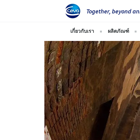
Together, beyond an
เกี่ยวกับเรา
ผลิตภัณฑ์
ซีวา แอนิมัล เฮลธ์ ประเทศไท
สัตว์ปีก
ภาพรวมบริษัท
สุกร
พันธกิจ
สัตว์เคี้ยวเอื้
ค่านิยม
สัตว์เล็ก
การวิจัยและพัฒนา
การผลิต
ผู้แทนจำหน่ายผลิตภัณฑ์ในป
ซีวารอบโลก