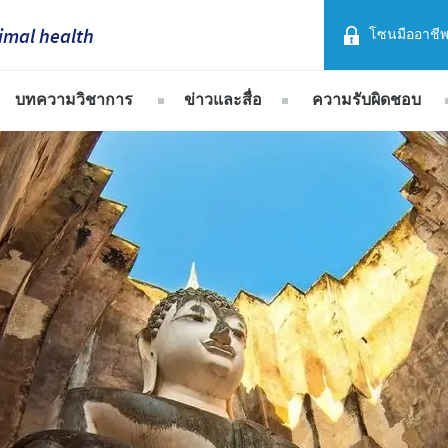
imal health
โซนมืออาชี
France
บทความวิชาการ
ข่าวและสื่อ
ความรับผิดชอบ
Corporate Website
Germany
ย
สุกร
แนวโน้มการตลาด
มุ่งมั่นที่จะรับผิด
Africa
สัตว์ปีก
ข่าวสารกิจกรรม ซีวาประเทศไทย
การเป็นผู้ให้
Greece
Argentina
อง
โครงการสนับสนุน
Hungary
Asia
ผู้ร่วมธุรกิจ แล
Indonesia
Australia
Italia
Belgium
ระเทศไทย
India
Brazil