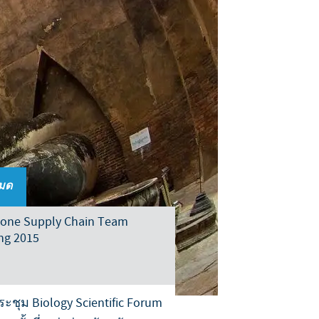
Sweden
Thailand
Tunisia
Turkey
Ukraine
หมด
United Kingdom
Zone Supply Chain Team
ng 2015
USA
Vietnam
ะชุม Biology Scientific Forum
roup.