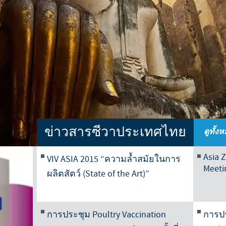
Japan
Bulgaria
Korea
Canada (EN)
Malaysia
Chile
Mexico
China
Middle East
ข่าวสารซีวาประเทศไทย
ดูทั้ง
Colombia
Netherlands
Asia 
VIV ASIA 2015 “ความล้ำสมัยในการ
Denmark
Meeti
ผลิตสัตว์ (State of the Art)”
Peru
Egypt
Philippines
การประชุม Poultry Vaccination
การปร
You are leaving the country website to access another site in the g