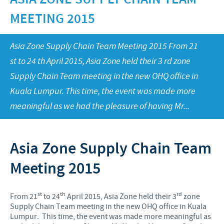
สัตว์เคี้ยวเอื้อง
การวิจัยและพัฒนา
สัตว์ปีก
MEETING 2015
สัตว์เล็ก
แนวโน้มการตลาด
ความรับผิดชอบ
การผลิต
ข่าวสารกิจกรรม ซีวาประเทศไทย
Asia Zone Supply Chain Team Meeting 2015 From 21
ผู้แทนจำหน่ายผลิตภัณฑ์ในประเทศไทย
มุ่งมั่นที่จะรับผิดชอบ
ร่วมงานกับเรา
st to 24 th April 2015, Asia Zone held their 3 rd zone
ซีวารอบโลก
การเป็นผู้ให้
Supply Chain Team meeting in the new OHQ office in
ซีวา ประเทศไทย
ติดต่อเรา
Kuala Lumpur. This time, the event was made more
โครงการสนับสนุนเพื่อการสงเคราะห์
การสรรหาบุคลากร
meaningful as we had the pleasure of having Mr...
ผู้ร่วมธุรกิจ และร่วมพัฒนางานวิจัยทางวิทยาศาสตร์
นักศึกษาฝึกงาน
Asia Zone Supply Chain Team
Meeting 2015
st
th
rd
From 21
to 24
April 2015, Asia Zone held their 3
zone
Supply Chain Team meeting in the new OHQ office in Kuala
Lumpur. This time, the event was made more meaningful as