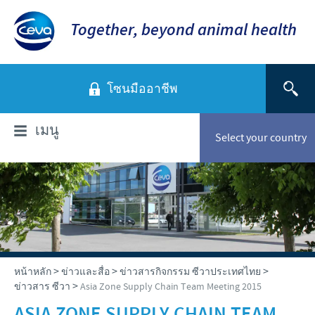
Together, beyond animal health
โซนมืออาชีพ
เมนู
Select your country
เกี่ยวกับเรา
ซีวา แอนิมัล เฮลธ์ ประเทศไทย
ผลิตภัณฑ์
ภาพรวมบริษัท
สัตว์ปีก
บทความวิชาการ
>
>
>
หน้าหลัก
ข่าวและสื่อ
ข่าวสารกิจกรรม ซีวาประเทศไทย
พันธกิจ
>
ข่าวสาร ซีวา
Asia Zone Supply Chain Team Meeting 2015
สุกร
ค่านิยม
สุกร
ข่าวและสื่อ
ASIA ZONE SUPPLY CHAIN TEAM