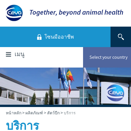
Together, beyond animal health
โซนมืออาชีพ
เมนู
Select your country
เกี่ยวกับเรา
ซีวา แอนิมัล เฮลธ์ ประเทศไทย
ผลิตภัณฑ์
ภาพรวมบริษัท
สัตว์ปีก
บทความวิชาการ
>
>
>
หน้าหลัก
ผลิตภัณฑ์
สัตว์ปีก
บริการ
พันธกิจ
สุกร
บริการ
ค่านิยม
สุกร
ข่าวและสื่อ